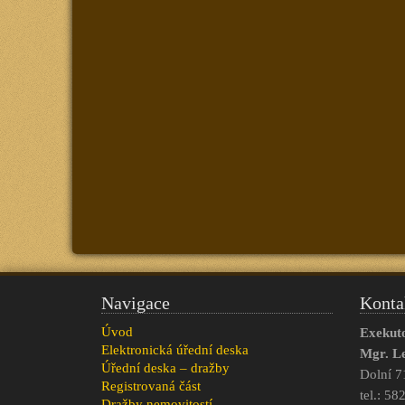
Navigace
Konta
Úvod
Exekut
Elektronická úřední deska
Mgr. L
Úřední deska – dražby
Dolní 7
Registrovaná část
tel.: 5
Dražby nemovitostí