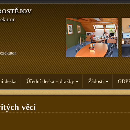
ROSTĚJOV
ekutor
exekutor
ní deska
Úřední deska – dražby
Žádosti
GDP
itých věcí