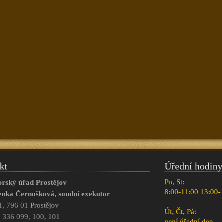
kt
Úřední hodiny
Po, St:
orský úřad Prostějov
8:00-11:00 13:00-
enka Černošková, soudní exekutor
1, 796 01 Prostějov
Út, Čt, Pá:
82 336 099, 100, 101
není úřední den